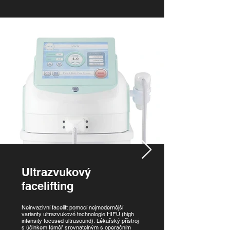
Ultrazvukový
facelifting
Neinvazivní facelift pomocí nejmodernější
varianty ultrazvukové technologie HIFU (high
intensity focused ultrasound). Lékařský přístroj
s účinkem téměř srovnatelným s operačním