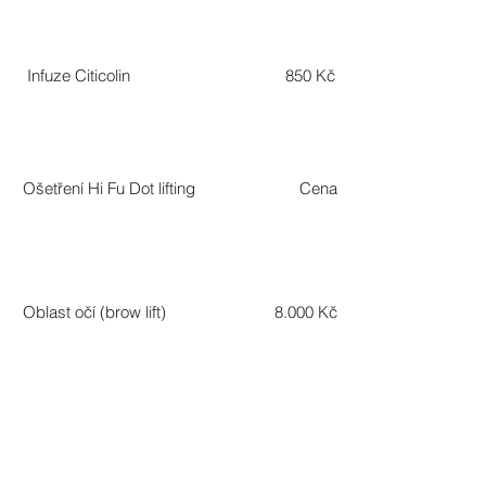
Infuze Citicolin
850 Kč
Ošetření Hi Fu Dot lifting
Cena
Oblast očí (brow lift)
8.000 Kč
Oblast podbradku
11.000 Kč