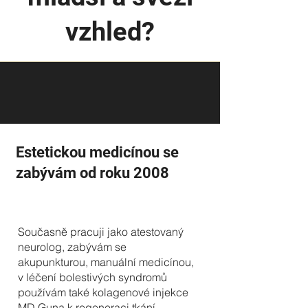
vzhled?
Estetickou medicínou se
zabývám od roku 2008
Současně pracuji jako atestovaný
neurolog, zabývám se
akupunkturou, manuální medicínou,
v léčení bolestivých syndromů
používám také kolagenové injekce
MD Guna k regeneraci tkání,