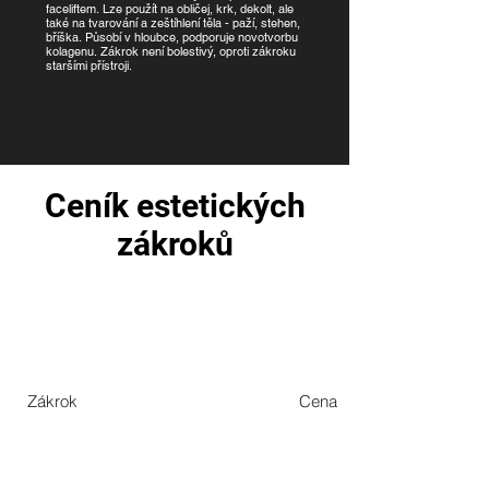
faceliftem. Lze použít na obličej, krk, dekolt, ale
také na tvarování a zeštíhlení těla - paží, stehen,
bříška. Působí v hloubce, podporuje novotvorbu
kolagenu. Zákrok není bolestivý, oproti zákroku
staršími přístroji.
Ceník estetických
zákroků
Zákrok
Cena